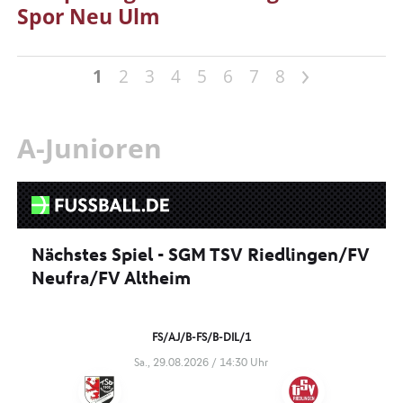
Spor Neu Ulm
>
1
2
3
4
5
6
7
8
A-Junioren