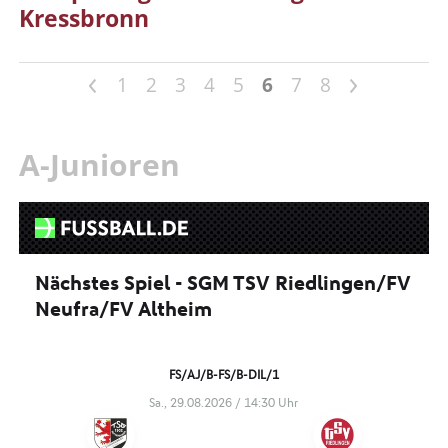
Kressbronn
<
>
1
2
3
4
5
6
7
8
A-Junioren