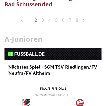
Bad Schussenried
<
>
1
2
3
4
5
6
7
8
A-Junioren