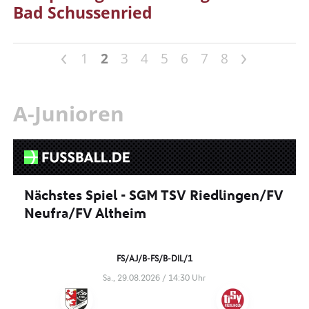
Bad Schussenried
<
>
1
2
3
4
5
6
7
8
A-Junioren