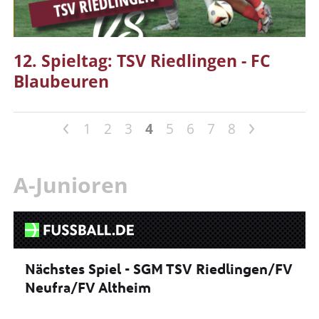
12. Spieltag: TSV Riedlingen - FC
Blaubeuren
<
>
1
2
3
4
5
6
7
8
A-Junioren