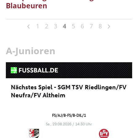
Blaubeuren
<
>
1
2
3
4
5
6
7
8
A-Junioren