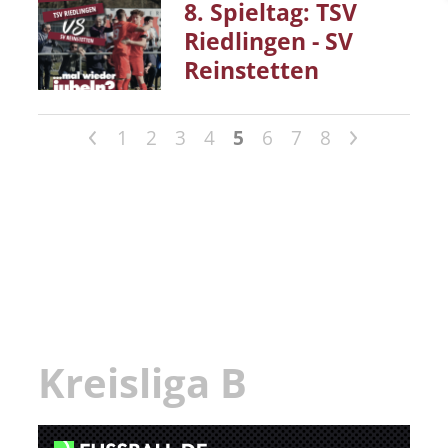
8. Spieltag: TSV
Riedlingen - SV
Reinstetten
<
>
1
2
3
4
5
6
7
8
Kreisliga B