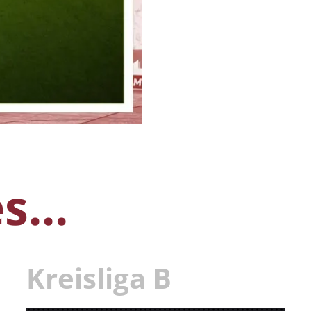
...
Kreisliga B