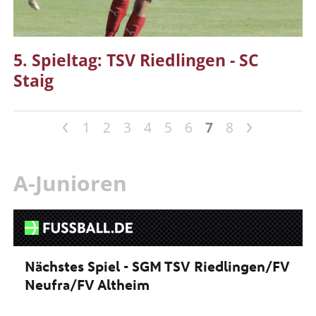
5. Spieltag: TSV Riedlingen - SC
Staig
<
>
1
2
3
4
5
6
7
8
A-Junioren