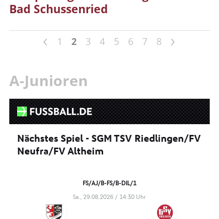
Bad Schussenried
<
>
1
2
3
4
5
6
7
8
A-Junioren