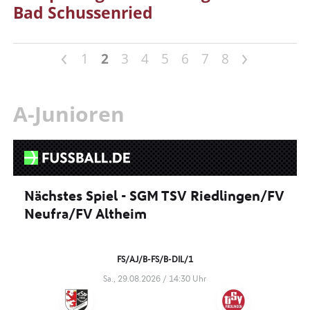
Bad Schussenried
<
>
1
2
3
4
5
6
7
8
A-Junioren