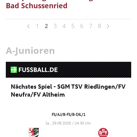
Bad Schussenried
<
>
1
2
3
4
5
6
7
8
A-Junioren