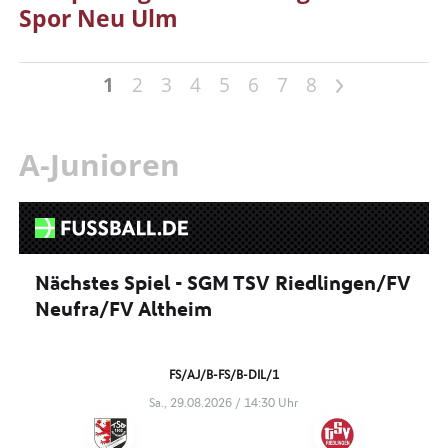
Spor Neu Ulm
>
1
2
3
4
5
6
7
8
A-Junioren